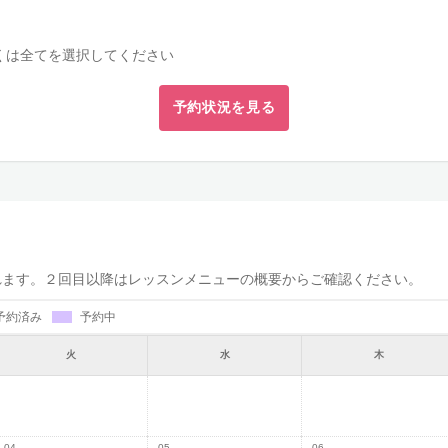
くは全てを選択してください
予約状況を見る
れます。２回目以降はレッスンメニューの概要からご確認ください。
予約済み
予約中
火
水
木
04
05
06